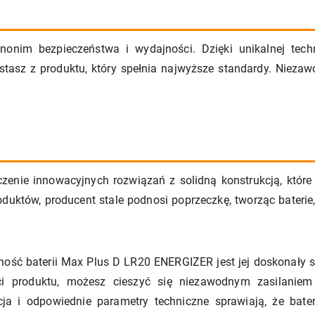
nim bezpieczeństwa i wydajności. Dzięki unikalnej techn
asz z produktu, który spełnia najwyższe standardy. Niezawod
enie innowacyjnych rozwiązań z solidną konstrukcją, które 
duktów, producent stale podnosi poprzeczkę, tworząc baterie,
ć baterii Max Plus D LR20 ENERGIZER jest jej doskonały st
ci produktu, możesz cieszyć się niezawodnym zasilaniem
cja i odpowiednie parametry techniczne sprawiają, że bate