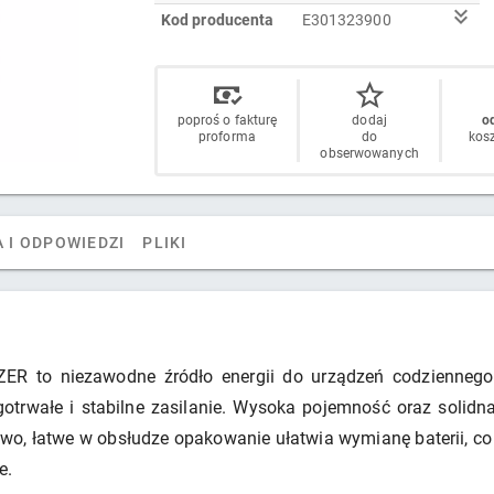
Kod producenta
E301323900
poproś o fakturę
dodaj
od
proforma
do
kos
obserwowanych
 I ODPOWIEDZI
PLIKI
ER to niezawodne źródło energii do urządzeń codziennego u
ługotrwałe i stabilne zasilanie. Wysoka pojemność oraz solid
o, łatwe w obsłudze opakowanie ułatwia wymianę baterii, co 
e.