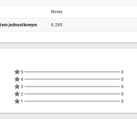
Nowy
niem jednostkowym
0.295
5
0
4
0
3
0
2
0
1
0