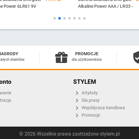
Alkaline Power AAA / LR03 -
MAX Pl
8 sztuk (blister)
sztuki 
NAGRODY
PROMOCJE
tałych klientów
dla użytkowników
onto
STYLEM
wanie
Artykuły
tracja
Dla prasy
Współpraca handlowa
Promocje
© 2026 Wszelkie prawa zastrzeżone stylem.pl