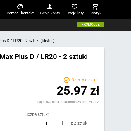
Pomoc i kontakt
Twoje konto
Twoje listy
Koszyk
PROMOCJE
us D / LR20 - 2 sztuki (blister)
 Max Plus D / LR20 - 2 sztuki
Ostatnie sztuki
25.97 zł
najniższa cena z ostatnich 30 dni: 24.24 zł
Liczba sztuk:
z 2 sztuk