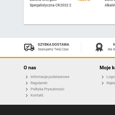
cjalistyczna CR2032 2
Alkaline Power 6LR61 9V
. Blister
(R9*) - 1 sztuka (blister)
SZYBKA DOSTAWA
Szanujemy Twój Czas
dla s
O nas
Moje k
Informacje podstawowe
Logo
Regulamin
Rejes
Polityka Prywatności
Kontakt