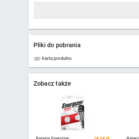
Pliki do pobrania
Karta produktu
Zobacz także
eria Energizer
18,28 zł
Bateria alkaliczna Energizer