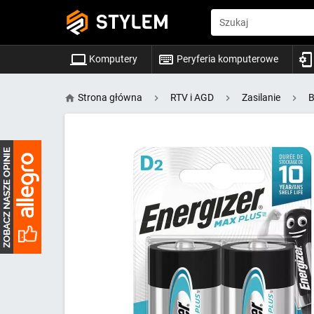
STYLEM
Szukaj
Komputery
Peryferia komputerowe
Strona główna
RTV i AGD
Zasilanie
B