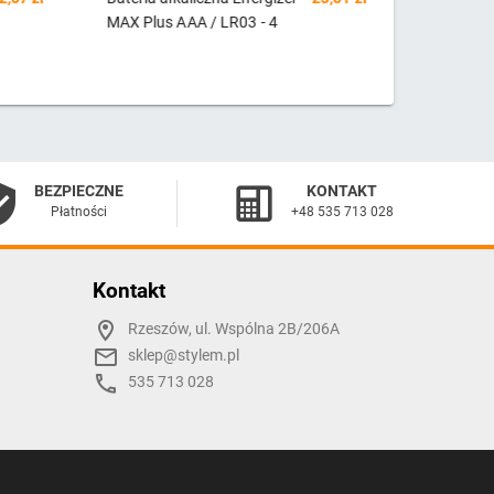
us AAA / LR03 - 4
C / LR14 Alkaline Power - 2
(blister)
sztuki (blister)
BEZPIECZNE
KONTAKT
Płatności
+48 535 713 028
Kontakt
Rzeszów, ul. Wspólna 2B/206A
sklep@stylem.pl
535 713 028