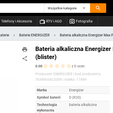
Wszystkie kategorie
Telefony i Akcesoria
RTV i AGD
Fotografia
aterie
Baterie ENERGIZER
Bateria alkaliczna Energizer Max Pl
Bateria alkaliczna Energizer
(blister)
0.00
z 0 ocen
Producent: ENERGIZER |
Kod producenta:
7638900423358 |
Indeks: 17899
Marka
Energizer
Symbol baterii
D (R20)
Technologia
bateria alkaliczna
wykonania