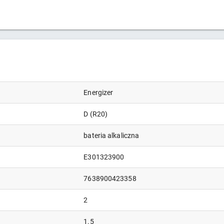
Energizer
D (R20)
bateria alkaliczna
E301323900
7638900423358
2
1.5