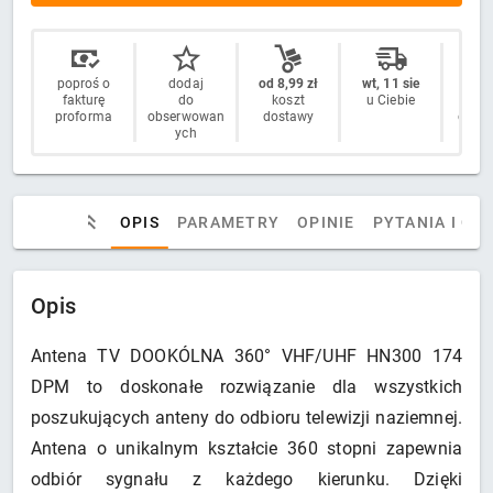
poproś o
dodaj
od 8,99 zł
wt, 11 sie
14 
fakturę
do
koszt
u Ciebie
n
proforma
obserwowan
dostawy
odstą
ych
OPIS
PARAMETRY
OPINIE
PYTANIA I OD
Opis
Antena TV DOOKÓLNA 360° VHF/UHF HN300 174
DPM to doskonałe rozwiązanie dla wszystkich
poszukujących anteny do odbioru telewizji naziemnej.
Antena o unikalnym kształcie 360 stopni zapewnia
odbiór sygnału z każdego kierunku. Dzięki