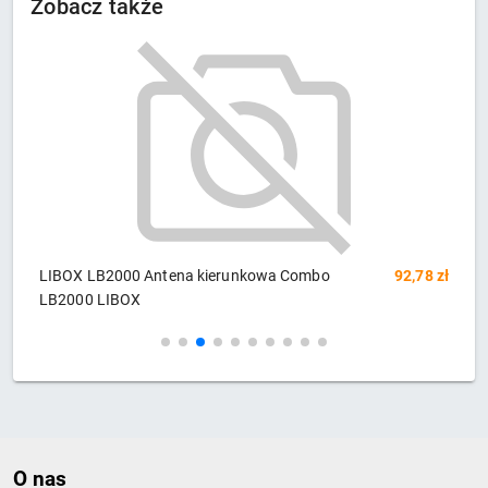
Zobacz także
zł
LIBOX LB2000 Antena kierunkowa Combo
92,78 zł
Q
LB2000 LIBOX
O nas