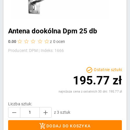
Antena dookólna Dpm 25 db
0.00
z 0 ocen
Producent: DPM |
Indeks: 1666
Ostatnie sztuki
195.77 zł
najniższa cena z ostatnich 30 dni: 195.77 zł
Liczba sztuk:
z 3 sztuk
DODAJ DO KOSZYKA