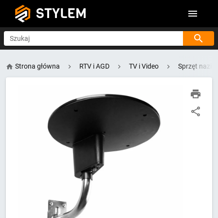
STYLEM
Szukaj
Strona główna
RTV i AGD
TV i Video
Sprzęt nazi