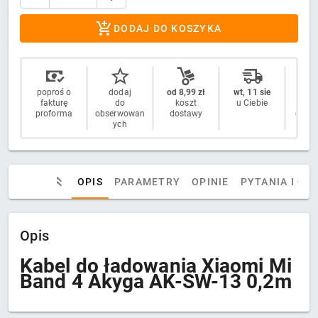
DODAJ DO KOSZYKA
poproś o
dodaj
od 8,99 zł
wt, 11 sie
14 
fakturę
do
koszt
u Ciebie
n
proforma
obserwowan
dostawy
odstą
ych
OPIS
PARAMETRY
OPINIE
PYTANIA I OD
Opis
Kabel do ładowania Xiaomi Mi
Band 4 Akyga AK-SW-13 0,2m