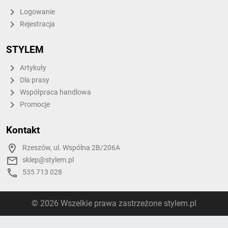
Logowanie
Rejestracja
STYLEM
Artykuły
Dla prasy
Współpraca handlowa
Promocje
Kontakt
Rzeszów, ul. Wspólna 2B/206A
sklep@stylem.pl
535 713 028
© 2026 Wszelkie prawa zastrzeżone stylem.pl