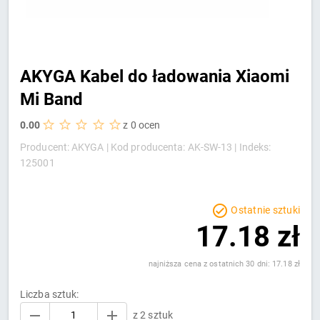
AKYGA Kabel do ładowania Xiaomi
Mi Band
0.00
z 0 ocen
Producent: AKYGA |
Kod producenta: AK-SW-13 |
Indeks:
125001
Ostatnie sztuki
17.18 zł
najniższa cena z ostatnich 30 dni: 17.18 zł
Liczba sztuk:
z 2 sztuk