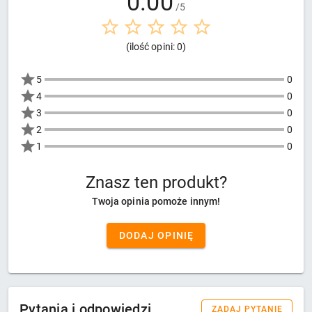
0.00
/5
(ilość opini: 0)
5
0
4
0
3
0
2
0
1
0
Znasz ten produkt?
Twoja opinia pomoże innym!
DODAJ OPINIĘ
Pytania i odpowiedzi
ZADAJ PYTANIE