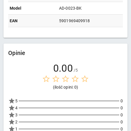
Model
AD-0023-BK
EAN
5901969409918
Opinie
0.00
/5
(ilość opini: 0)
5
0
4
0
3
0
2
0
1
0