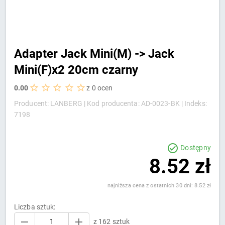
Adapter Jack Mini(M) -> Jack
Mini(F)x2 20cm czarny
0.00
z 0 ocen
Producent: LANBERG |
Kod producenta: AD-0023-BK |
Indeks:
7198
Dostępny
8.52 zł
najniższa cena z ostatnich 30 dni: 8.52 zł
Liczba sztuk:
z 162 sztuk