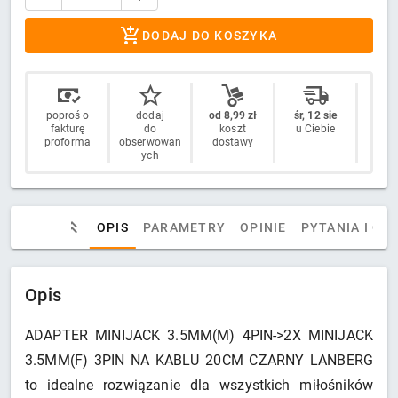
DODAJ DO KOSZYKA
poproś o
dodaj
od 8,99 zł
śr, 12 sie
14 
fakturę
do
koszt
u Ciebie
n
proforma
obserwowan
dostawy
odstą
ych
OPIS
PARAMETRY
OPINIE
PYTANIA I OD
Opis
ADAPTER MINIJACK 3.5MM(M) 4PIN->2X MINIJACK
3.5MM(F) 3PIN NA KABLU 20CM CZARNY LANBERG
to idealne rozwiązanie dla wszystkich miłośników