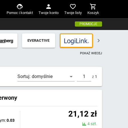
Pomoc i kontakt
Twoje konto
Twoje listy
Koszyk
PROMOCJE
EVERACTIVE
POKAŻ WIECEJ
Sortuj:
domyślnie
z
1
erwony
21,12
zł
wym:
0.03
4 szt.