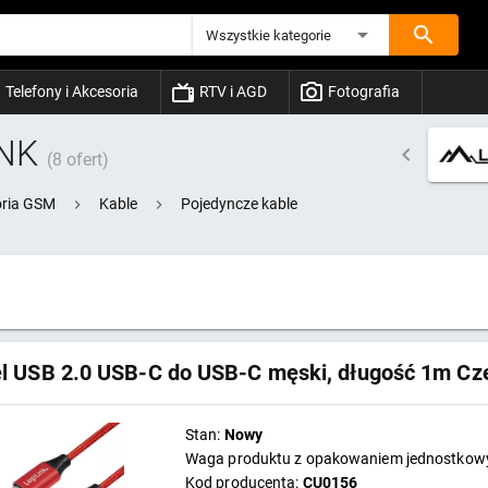
Wszystkie kategorie
Telefony i Akcesoria
RTV i AGD
Fotografia
INK
(8 ofert)
ria GSM
Kable
Pojedyncze kable
l USB 2.0 USB-C do USB-C męski, długość 1m Cz
Stan:
Nowy
Waga produktu z opakowaniem jednostko
Kod producenta:
CU0156