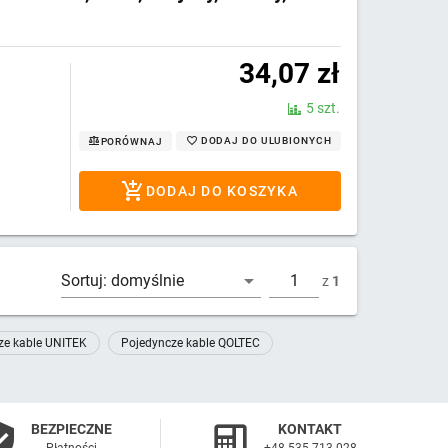
34,07
zł
5 szt.
DODAJ DO ULUBIONYCH
PORÓWNAJ
DODAJ DO KOSZYKA
Sortuj:
domyślnie
z
1
ze kable UNITEK
Pojedyncze kable QOLTEC
BEZPIECZNE
KONTAKT