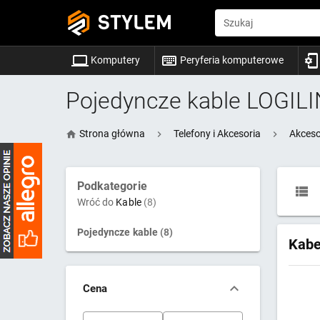
STYLEM
Szukaj
Komputery
Peryferia komputerowe
Pojedyncze kable LOGIL
Strona główna
Telefony i Akcesoria
Akceso
Podkategorie
Wróć do
Kable
(8)
Pojedyncze kable
(8)
Kabe
Cena