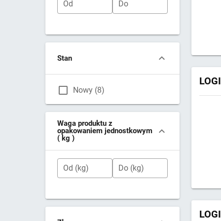
Od
Do
Stan
LOGI
Nowy (8)
Waga produktu z
opakowaniem jednostkowym
( kg )
Od (kg)
Do (kg)
LOGI