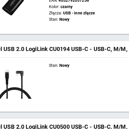
EAN:
4052792057256
Kolor:
czarny
Złącza:
USB - inne złącze
Stan:
Nowy
l USB 2.0 LogiLink CU0194 USB-C - USB-C, M/M, 
Stan:
Nowy
l USB 2.0 LogiLink CU0500 USB-C - USB-C, M/M, 4