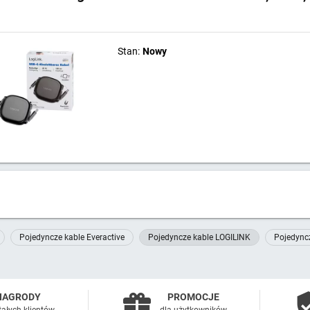
Stan:
Nowy
Pojedyncze kable Everactive
Pojedyncze kable LOGILINK
Pojedync
NAGRODY
PROMOCJE