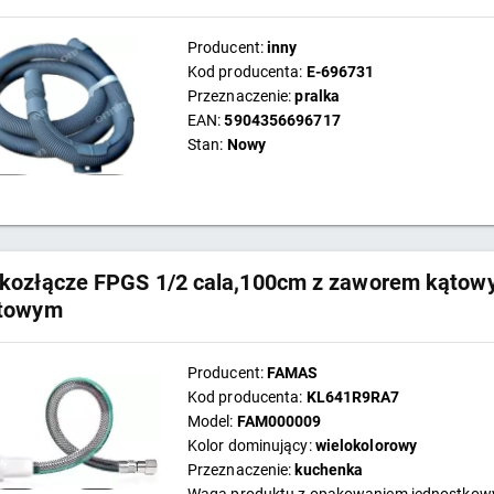
Producent:
inny
Kod producenta:
E-696731
Przeznaczenie:
pralka
EAN:
5904356696717
Stan:
Nowy
kozłącze FPGS 1/2 cala,100cm z zaworem kątow
otowym
Producent:
FAMAS
Kod producenta:
KL641R9RA7
Model:
FAM000009
Kolor dominujący:
wielokolorowy
Przeznaczenie:
kuchenka