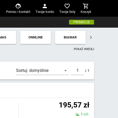
Pomoc i kontakt
Twoje konto
Twoje listy
Koszyk
PROMOCJE
MAS
ONNLINE
BIAWAR
POKAŻ WIECEJ
Sortuj:
domyślnie
z
1
195,57
zł
5 szt.