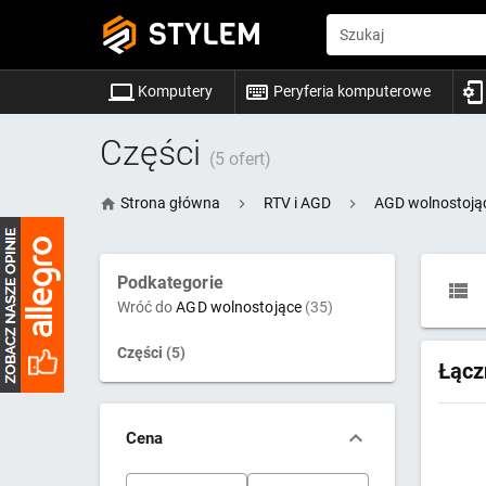
STYLEM
Szukaj
Komputery
Peryferia komputerowe
Części
(5 ofert)
Strona główna
RTV i AGD
AGD wolnostoją
Podkategorie
Wróć do
AGD wolnostojące
(35)
Części
(5)
Łącz
Cena