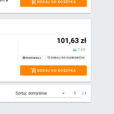
wym:
0
DODAJ DO KOSZYKA
101,63
zł
7 szt.
DODAJ DO ULUBIONYCH
PORÓWNAJ
DODAJ DO KOSZYKA
Sortuj:
domyślnie
z
1