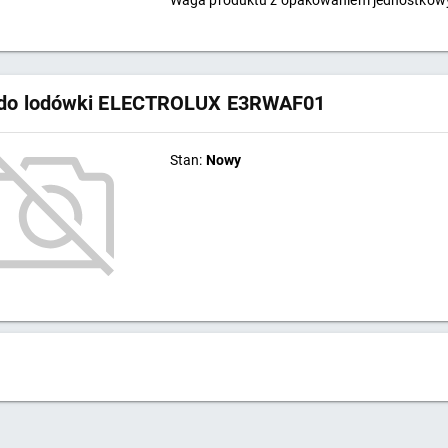
Waga produktu z opakowaniem jednostko
r do lodówki ELECTROLUX E3RWAF01
Stan:
Nowy