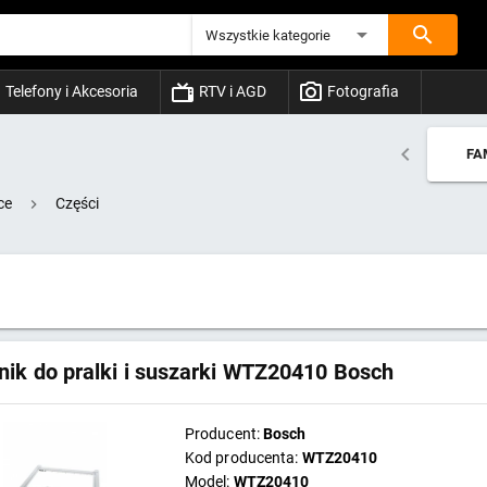
Wszystkie kategorie
Telefony i Akcesoria
RTV i AGD
Fotografia
FA
ce
Części
nik do pralki i suszarki WTZ20410 Bosch
Producent:
Bosch
Kod producenta:
WTZ20410
Model:
WTZ20410