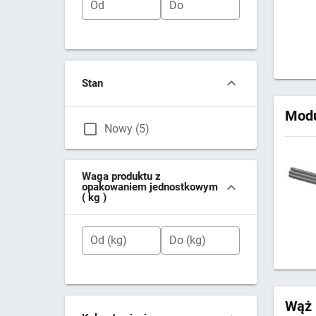
Od
Do
Stan
Modu
Nowy (5)
Waga produktu z
opakowaniem jednostkowym
( kg )
Od (kg)
Do (kg)
Wąż 