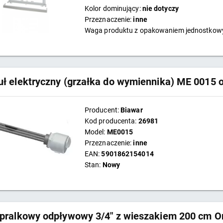
Kolor dominujący:
nie dotyczy
Przeznaczenie:
inne
Waga produktu z opakowaniem jednostko
ł elektryczny (grzałka do wymiennika) ME 0015
Producent:
Biawar
Kod producenta:
26981
Model:
ME0015
Przeznaczenie:
inne
EAN:
5901862154014
Stan:
Nowy
pralkowy odpływowy 3/4" z wieszakiem 200 cm O