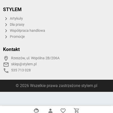
STYLEM
Artykuły
Dla prasy
Współpraca handlowa
Promocje
Kontakt
Rzeszów, ul. Wspólna 2B/206A
sklep@stylem.pl
535 713 028
© 2026 Wszelkie prawa zastrzeżone stylem.pl