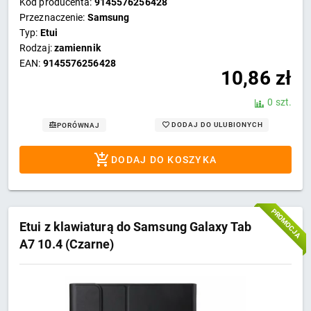
Kod producenta:
9145576256428
Przeznaczenie:
Samsung
Typ:
Etui
Rodzaj:
zamiennik
EAN:
9145576256428
10,86
zł
0 szt.
DODAJ DO ULUBIONYCH
PORÓWNAJ
DODAJ DO KOSZYKA
PROMOCJA
Etui z klawiaturą do Samsung Galaxy Tab
A7 10.4 (Czarne)