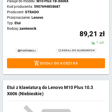
Pasuje do modelu:
M10 Plus TB-X606X
Kod producenta:
5907694858687
Producent:
STRADO
Przeznaczenie:
Lenovo
Typ:
Etui
Rodzaj:
zamiennik
89,21
zł
1 szt.
DODAJ DO ULUBIONYCH
PORÓWNAJ
DODAJ DO KOSZYKA
Etui z klawiaturą do Lenovo M10 Plus 10.3
X606 (Niebieskie)